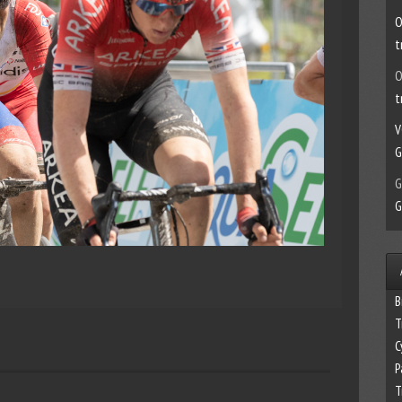
O
t
O
t
V
G
G
G
B
T
C
P
T