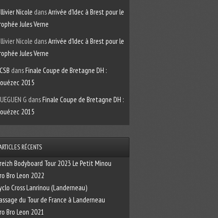
llivier Nicole
dans
Arrivée d’Idec à Brest pour le
rophée Jules Verne
llivier Nicole
dans
Arrivée d’Idec à Brest pour le
rophée Jules Verne
CSB
dans
Finale Coupe de Bretagne DH :
ouézec 2015
UEGUEN G
dans
Finale Coupe de Bretagne DH :
ouézec 2015
ARTICLES RÉCENTS
reizh Bodyboard Tour 2023 Le Petit Minou
ro Bro Leon 2022
yclo Cross Lanrinou (Landerneau)
assage du Tour de France à Landerneau
ro Bro Leon 2021