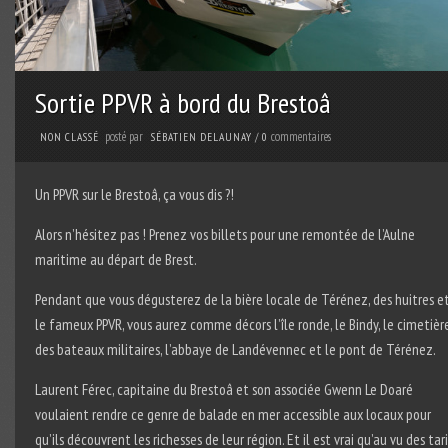
Sortie PPVR à bord du Brestoâ
posté par
commentaires
NON CLASSÉ
SÉBATIEN DELAUNAY
/
0
Un PPVR sur le Brestoâ, ça vous dis ?!
Alors n’hésitez pas ! Prenez vos billets pour une remontée de l’Aulne
maritime au départ de Brest.
Pendant que vous dégusterez de la bière locale de Térénez, des huitres e
le fameux PPVR, vous aurez comme décors l’île ronde, le Bindy, le cimetièr
des bateaux militaires, l’abbaye de Landévennec et le pont de Térénez.
Laurent Férec, capitaine du Brestoâ et son associée Gwenn Le Doaré
voulaient rendre ce genre de balade en mer accessible aux locaux pour
qu’ils découvrent les richesses de leur région. Et il est vrai qu’au vu des tar