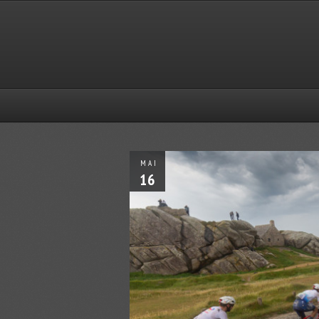
MAI
16