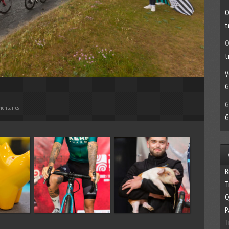
O
t
O
t
V
G
G
entaires
G
B
T
C
P
T