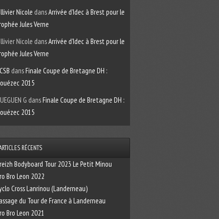
llivier Nicole
dans
Arrivée d’Idec à Brest pour le
rophée Jules Verne
llivier Nicole
dans
Arrivée d’Idec à Brest pour le
rophée Jules Verne
CSB
dans
Finale Coupe de Bretagne DH :
ouézec 2015
UEGUEN G
dans
Finale Coupe de Bretagne DH :
ouézec 2015
ARTICLES RÉCENTS
reizh Bodyboard Tour 2023 Le Petit Minou
ro Bro Leon 2022
yclo Cross Lanrinou (Landerneau)
assage du Tour de France à Landerneau
ro Bro Leon 2021