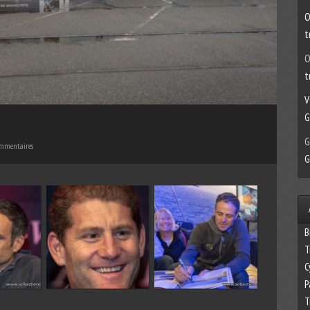
O
t
O
t
V
G
G
mmentaires
G
B
T
C
P
T