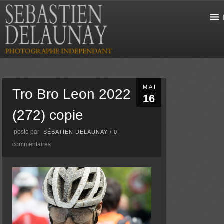
MAI
Tro Bro Leon 2022
16
(272) copie
posté par
SÉBATIEN DELAUNAY
/
0
commentaires