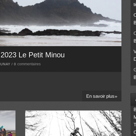
t
O
B
O
B
 2023 Le Petit Minou
D
commentaires
AUNAY
/
0
B
»
En savoir plus
B
M
T
C