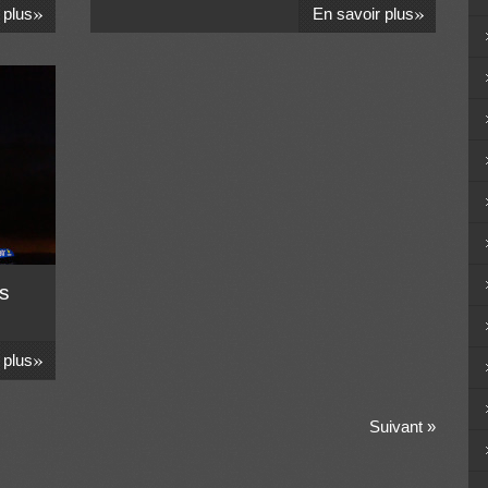
»
»
 plus
En savoir plus
es
»
 plus
Suivant
»