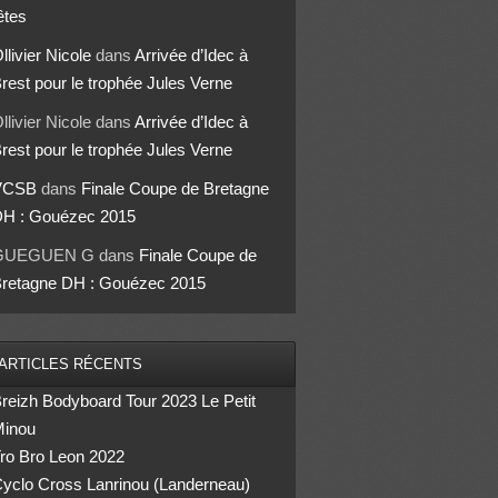
êtes
llivier Nicole
dans
Arrivée d’Idec à
rest pour le trophée Jules Verne
llivier Nicole
dans
Arrivée d’Idec à
rest pour le trophée Jules Verne
VCSB
dans
Finale Coupe de Bretagne
H : Gouézec 2015
GUEGUEN G
dans
Finale Coupe de
retagne DH : Gouézec 2015
ARTICLES RÉCENTS
reizh Bodyboard Tour 2023 Le Petit
inou
ro Bro Leon 2022
yclo Cross Lanrinou (Landerneau)