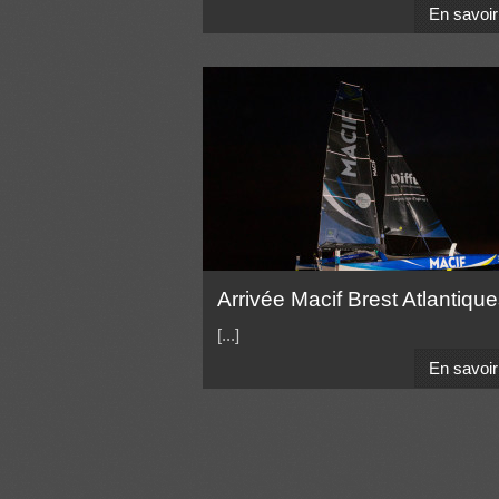
En savoir
Arrivée Macif Brest Atlantiqu
[...]
En savoir