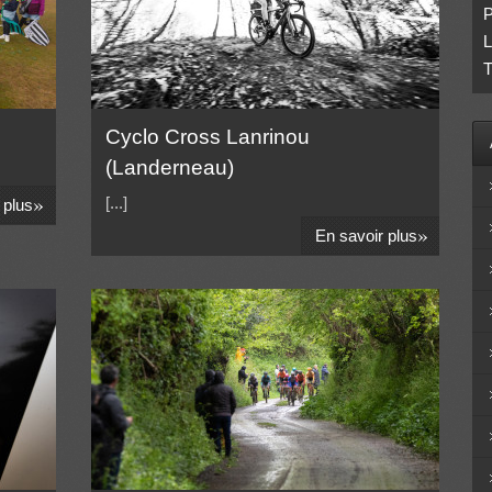
P
L
T
Cyclo Cross Lanrinou
(Landerneau)
»
[...]
 plus
»
En savoir plus