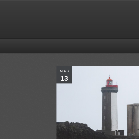
MAR
13