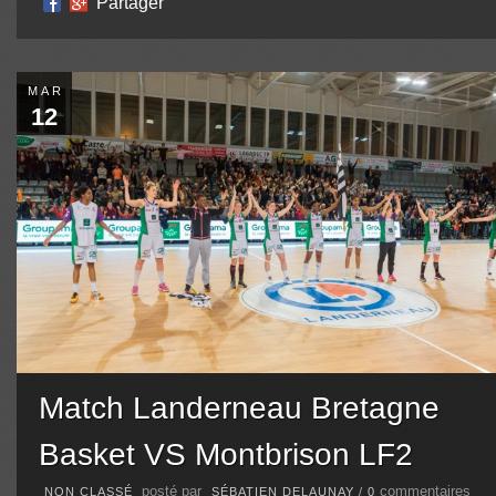
Partager
MAR
12
Match Landerneau Bretagne
Basket VS Montbrison LF2
posté par
commentaires
NON CLASSÉ
SÉBATIEN DELAUNAY
/
0