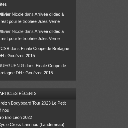
êtes
llivier Nicole
dans
Arrivée d’Idec à
rest pour le trophée Jules Verne
llivier Nicole
dans
Arrivée d’Idec à
rest pour le trophée Jules Verne
VCSB
dans
Finale Coupe de Bretagne
H : Gouézec 2015
GUEGUEN G
dans
Finale Coupe de
retagne DH : Gouézec 2015
ARTICLES RÉCENTS
reizh Bodyboard Tour 2023 Le Petit
inou
ro Bro Leon 2022
yclo Cross Lanrinou (Landerneau)