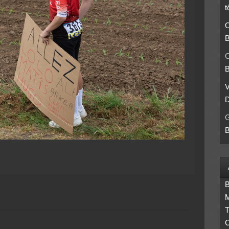
t
O
B
O
B
D
B
B
M
T
C