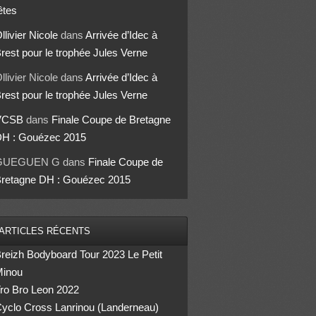
êtes
llivier Nicole
dans
Arrivée d’Idec à
rest pour le trophée Jules Verne
llivier Nicole
dans
Arrivée d’Idec à
rest pour le trophée Jules Verne
VCSB
dans
Finale Coupe de Bretagne
H : Gouézec 2015
GUEGUEN G
dans
Finale Coupe de
retagne DH : Gouézec 2015
ARTICLES RÉCENTS
reizh Bodyboard Tour 2023 Le Petit
inou
ro Bro Leon 2022
yclo Cross Lanrinou (Landerneau)