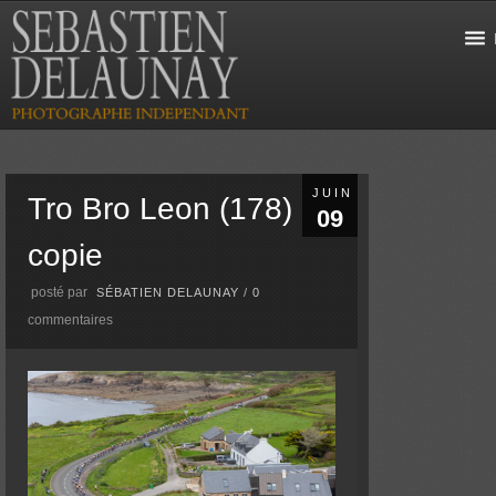
JUIN
Tro Bro Leon (178)
09
copie
posté par
SÉBATIEN DELAUNAY
/
0
commentaires