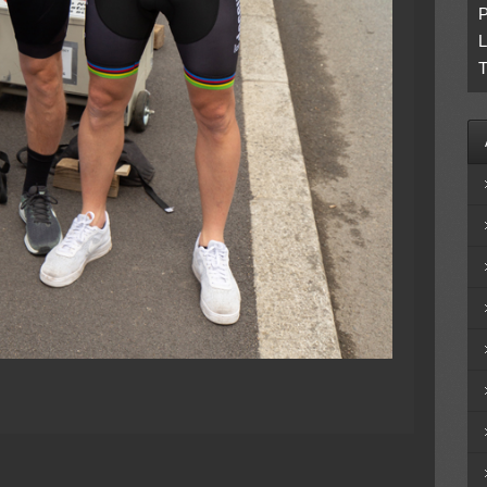
P
L
T