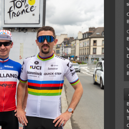
t
O
B
O
B
D
B
B
M
T
C