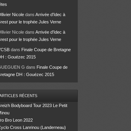
êtes
llivier Nicole
dans
Arrivée d’Idec à
rest pour le trophée Jules Verne
llivier Nicole
dans
Arrivée d’Idec à
rest pour le trophée Jules Verne
VCSB
dans
Finale Coupe de Bretagne
H : Gouézec 2015
GUEGUEN G
dans
Finale Coupe de
retagne DH : Gouézec 2015
ARTICLES RÉCENTS
reizh Bodyboard Tour 2023 Le Petit
inou
ro Bro Leon 2022
yclo Cross Lanrinou (Landerneau)