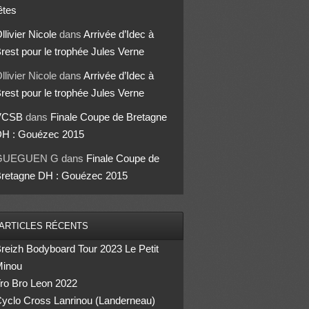
êtes
llivier Nicole
dans
Arrivée d’Idec à
rest pour le trophée Jules Verne
llivier Nicole
dans
Arrivée d’Idec à
rest pour le trophée Jules Verne
VCSB
dans
Finale Coupe de Bretagne
H : Gouézec 2015
GUEGUEN G
dans
Finale Coupe de
retagne DH : Gouézec 2015
ARTICLES RÉCENTS
reizh Bodyboard Tour 2023 Le Petit
inou
ro Bro Leon 2022
yclo Cross Lanrinou (Landerneau)