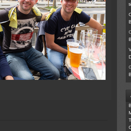
t
O
B
O
B
D
B
B
M
T
C