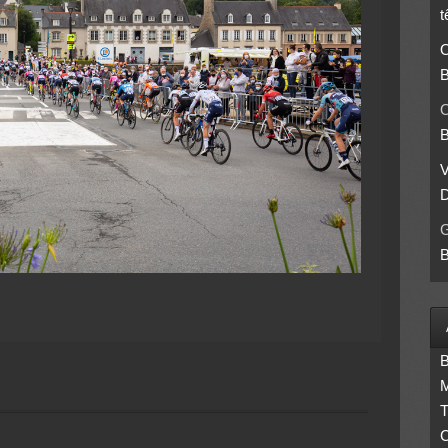
t
O
B
O
B
D
B
B
M
T
C