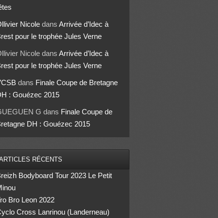
êtes
llivier Nicole
dans
Arrivée d’Idec à
rest pour le trophée Jules Verne
llivier Nicole
dans
Arrivée d’Idec à
rest pour le trophée Jules Verne
VCSB
dans
Finale Coupe de Bretagne
H : Gouézec 2015
GUEGUEN G
dans
Finale Coupe de
retagne DH : Gouézec 2015
ARTICLES RÉCENTS
reizh Bodyboard Tour 2023 Le Petit
inou
ro Bro Leon 2022
yclo Cross Lanrinou (Landerneau)