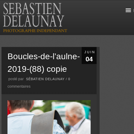
JUIN
Boucles-de-l’aulne-
04
2019-(88) copie
posté par
SÉBATIEN DELAUNAY
/
0
commentaires