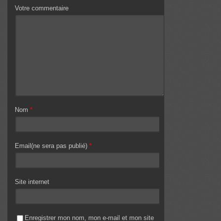
Votre commentaire
Nom
*
Email(ne sera pas publié)
*
Site internet
Enregistrer mon nom, mon e-mail et mon site