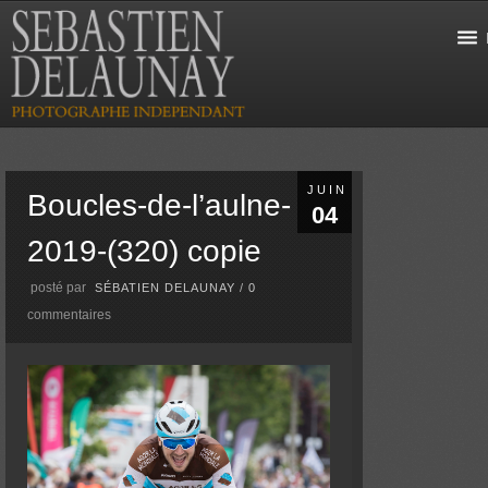
JUIN
Boucles-de-l’aulne-
04
2019-(320) copie
posté par
SÉBATIEN DELAUNAY
/
0
commentaires