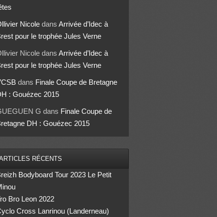
êtes
llivier Nicole
dans
Arrivée d’Idec à
rest pour le trophée Jules Verne
llivier Nicole
dans
Arrivée d’Idec à
rest pour le trophée Jules Verne
VCSB
dans
Finale Coupe de Bretagne
H : Gouézec 2015
GUEGUEN G
dans
Finale Coupe de
retagne DH : Gouézec 2015
ARTICLES RÉCENTS
reizh Bodyboard Tour 2023 Le Petit
inou
ro Bro Leon 2022
yclo Cross Lanrinou (Landerneau)