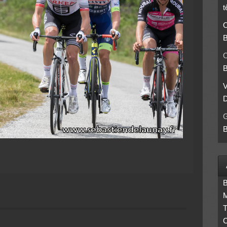
t
O
B
O
B
D
B
B
M
T
C