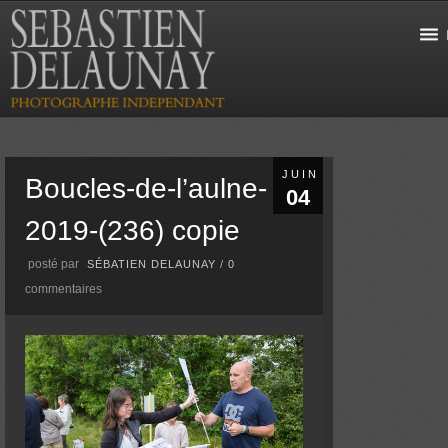
JUIN
Boucles-de-l’aulne-
04
2019-(236) copie
posté par
SÉBATIEN DELAUNAY
/
0
commentaires