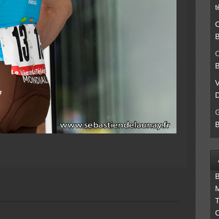
t
O
B
O
B
D
B
B
M
T
C