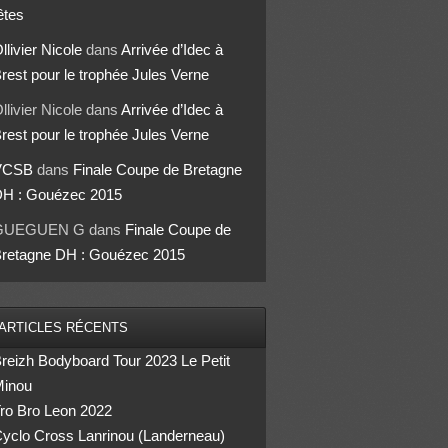
êtes
llivier Nicole
dans
Arrivée d’Idec à
rest pour le trophée Jules Verne
llivier Nicole
dans
Arrivée d’Idec à
rest pour le trophée Jules Verne
VCSB
dans
Finale Coupe de Bretagne
H : Gouézec 2015
GUEGUEN G
dans
Finale Coupe de
retagne DH : Gouézec 2015
ARTICLES RÉCENTS
reizh Bodyboard Tour 2023 Le Petit
inou
ro Bro Leon 2022
yclo Cross Lanrinou (Landerneau)