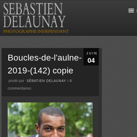
JUIN
Boucles-de-l’aulne-
04
2019-(142) copie
posté par
SÉBATIEN DELAUNAY
/
0
commentaires