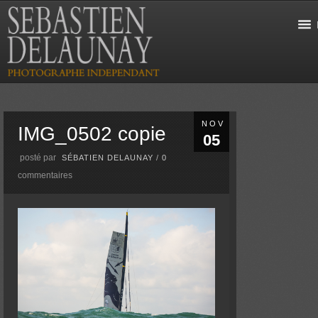
NOV
IMG_0502 copie
05
posté par
SÉBATIEN DELAUNAY
/
0
commentaires