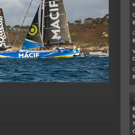
t
O
B
O
B
D
B
B
M
T
C