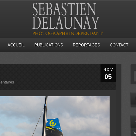
ACCUEIL
PUBLICATIONS
REPORTAGES
CONTACT
NOV
05
entaires
V