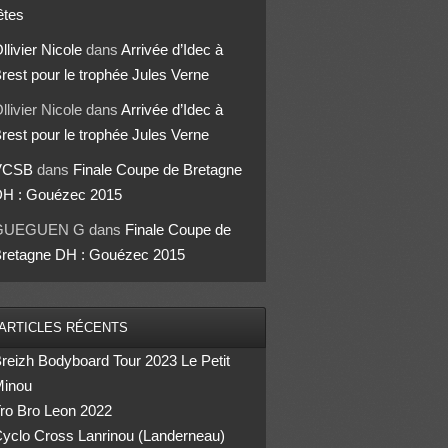
êtes
llivier Nicole
dans
Arrivée d’Idec à
rest pour le trophée Jules Verne
llivier Nicole
dans
Arrivée d’Idec à
rest pour le trophée Jules Verne
VCSB
dans
Finale Coupe de Bretagne
H : Gouézec 2015
GUEGUEN G
dans
Finale Coupe de
retagne DH : Gouézec 2015
ARTICLES RÉCENTS
reizh Bodyboard Tour 2023 Le Petit
inou
ro Bro Leon 2022
yclo Cross Lanrinou (Landerneau)