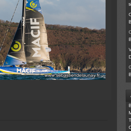
t
O
B
O
B
D
B
B
M
T
C