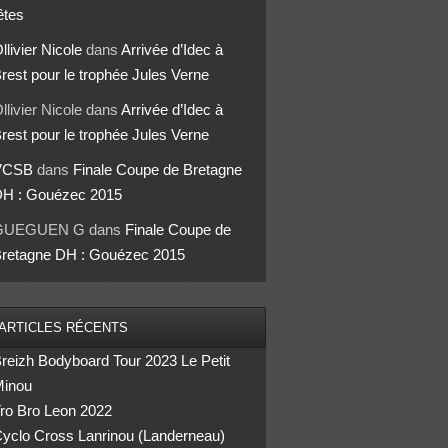
êtes
llivier Nicole
dans
Arrivée d’Idec à
rest pour le trophée Jules Verne
llivier Nicole
dans
Arrivée d’Idec à
rest pour le trophée Jules Verne
VCSB
dans
Finale Coupe de Bretagne
H : Gouézec 2015
GUEGUEN G
dans
Finale Coupe de
retagne DH : Gouézec 2015
ARTICLES RÉCENTS
reizh Bodyboard Tour 2023 Le Petit
inou
ro Bro Leon 2022
yclo Cross Lanrinou (Landerneau)