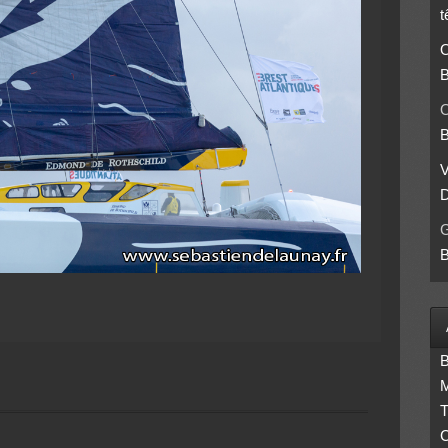
t
O
B
O
B
D
B
B
M
T
C