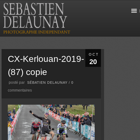
OCT
CX-Kerlouan-2019-
20
(87) copie
posté par
SÉBATIEN DELAUNAY
/
0
commentaires