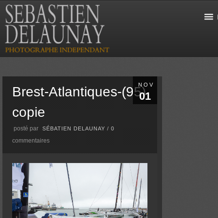
NOV
Brest-Atlantiques-(95)
01
copie
posté par
SÉBATIEN DELAUNAY
/
0
commentaires