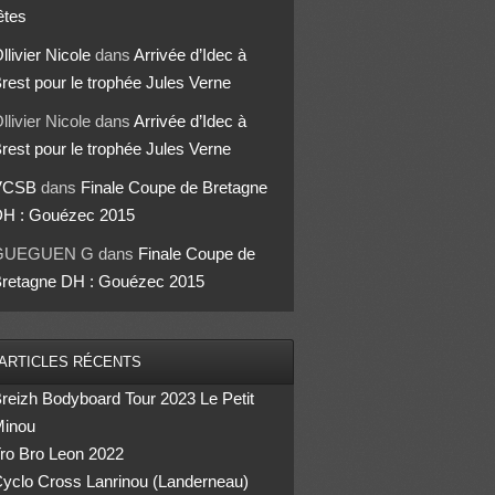
êtes
llivier Nicole
dans
Arrivée d’Idec à
rest pour le trophée Jules Verne
llivier Nicole
dans
Arrivée d’Idec à
rest pour le trophée Jules Verne
VCSB
dans
Finale Coupe de Bretagne
H : Gouézec 2015
GUEGUEN G
dans
Finale Coupe de
retagne DH : Gouézec 2015
ARTICLES RÉCENTS
reizh Bodyboard Tour 2023 Le Petit
inou
ro Bro Leon 2022
yclo Cross Lanrinou (Landerneau)