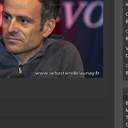
t
O
B
O
B
D
B
B
M
T
C