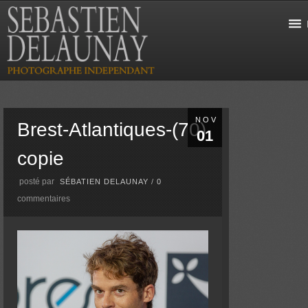
NOV
Brest-Atlantiques-(70)
01
copie
posté par
SÉBATIEN DELAUNAY
/
0
commentaires