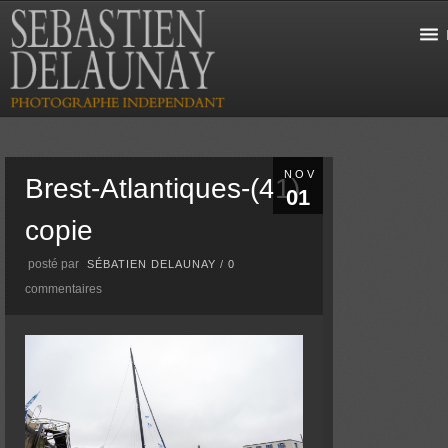
NOV
Brest-Atlantiques-(41)
01
copie
posté par
SÉBATIEN DELAUNAY
/
0
commentaires