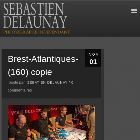
NOV
Brest-Atlantiques-
01
(160) copie
posté par
SÉBATIEN DELAUNAY
/
0
commentaires