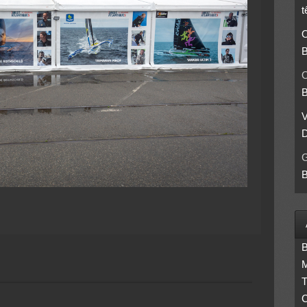
t
O
B
O
B
D
B
B
M
T
C