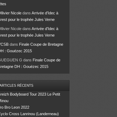
êtes
llivier Nicole
dans
Arrivée d’Idec à
rest pour le trophée Jules Verne
llivier Nicole
dans
Arrivée d’Idec à
rest pour le trophée Jules Verne
VCSB
dans
Finale Coupe de Bretagne
H : Gouézec 2015
GUEGUEN G
dans
Finale Coupe de
retagne DH : Gouézec 2015
ARTICLES RÉCENTS
reizh Bodyboard Tour 2023 Le Petit
inou
ro Bro Leon 2022
yclo Cross Lanrinou (Landerneau)