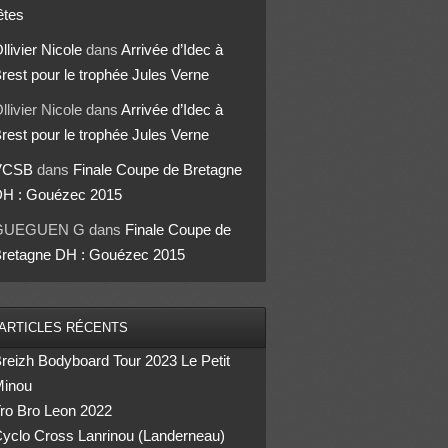
êtes
llivier Nicole
dans
Arrivée d’Idec à
rest pour le trophée Jules Verne
llivier Nicole
dans
Arrivée d’Idec à
rest pour le trophée Jules Verne
VCSB
dans
Finale Coupe de Bretagne
H : Gouézec 2015
GUEGUEN G
dans
Finale Coupe de
retagne DH : Gouézec 2015
ARTICLES RÉCENTS
reizh Bodyboard Tour 2023 Le Petit
inou
ro Bro Leon 2022
yclo Cross Lanrinou (Landerneau)