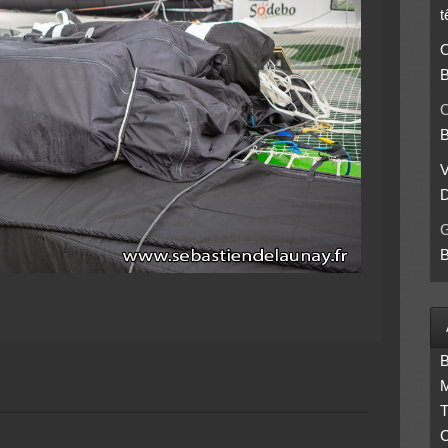
t
O
B
O
B
D
B
B
M
T
C