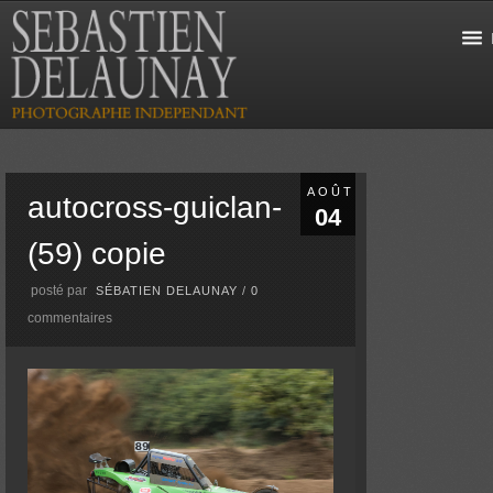
AOÛT
autocross-guiclan-
04
(59) copie
posté par
SÉBATIEN DELAUNAY
/
0
commentaires