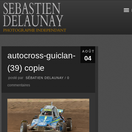
AOÛT
autocross-guiclan-
04
(39) copie
posté par
SÉBATIEN DELAUNAY
/
0
commentaires