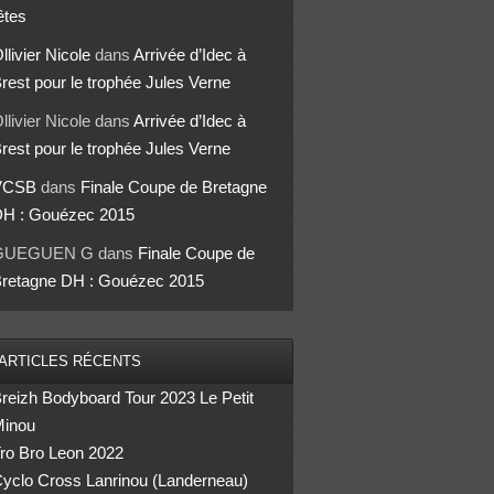
êtes
llivier Nicole
dans
Arrivée d’Idec à
rest pour le trophée Jules Verne
llivier Nicole
dans
Arrivée d’Idec à
rest pour le trophée Jules Verne
VCSB
dans
Finale Coupe de Bretagne
H : Gouézec 2015
GUEGUEN G
dans
Finale Coupe de
retagne DH : Gouézec 2015
ARTICLES RÉCENTS
reizh Bodyboard Tour 2023 Le Petit
inou
ro Bro Leon 2022
yclo Cross Lanrinou (Landerneau)