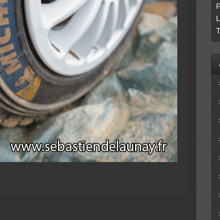
P
L
T