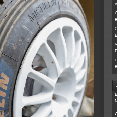
t
O
B
O
B
D
B
B
M
T
C