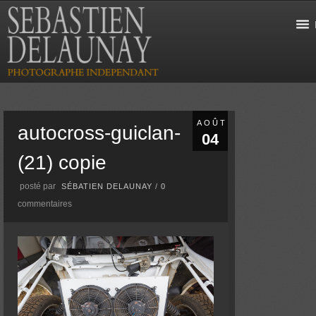
AOÛT
autocross-guiclan-
04
(21) copie
posté par
SÉBATIEN DELAUNAY
/
0
commentaires