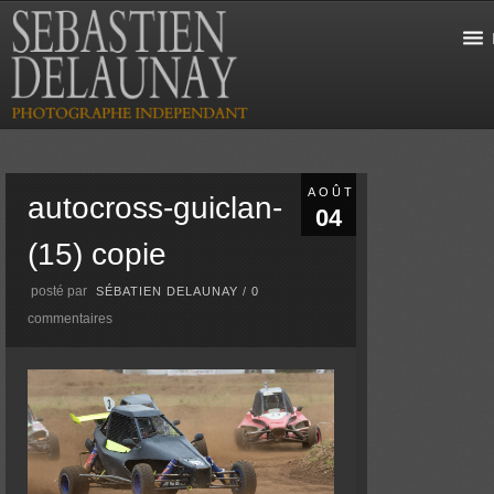
AOÛT
autocross-guiclan-
04
(15) copie
posté par
SÉBATIEN DELAUNAY
/
0
commentaires