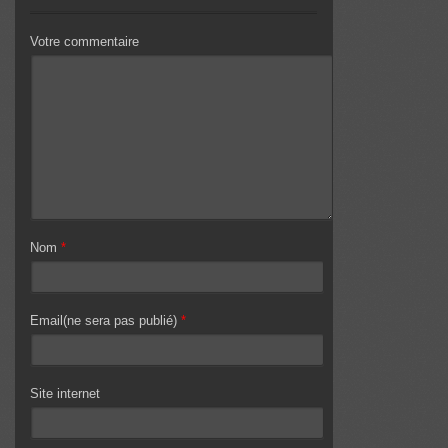
Votre commentaire
Nom
*
Email(ne sera pas publié)
*
Site internet