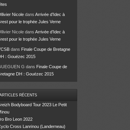
êtes
llivier Nicole
dans
Arrivée d’Idec à
rest pour le trophée Jules Verne
llivier Nicole
dans
Arrivée d’Idec à
rest pour le trophée Jules Verne
VCSB
dans
Finale Coupe de Bretagne
H : Gouézec 2015
GUEGUEN G
dans
Finale Coupe de
retagne DH : Gouézec 2015
ARTICLES RÉCENTS
reizh Bodyboard Tour 2023 Le Petit
inou
ro Bro Leon 2022
yclo Cross Lanrinou (Landerneau)