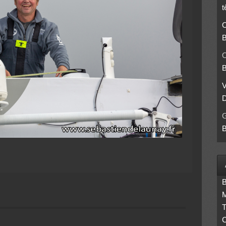
t
O
B
O
B
D
B
B
M
T
C